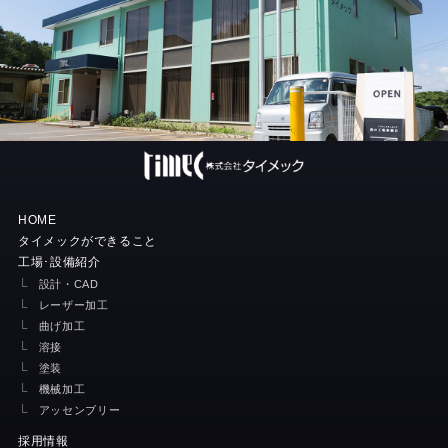
HOME
タイメックができること
工場･設備紹介
設計・CAD
レーザー加工
曲げ加工
溶接
塗装
機械加工
アッセンブリー
採用情報